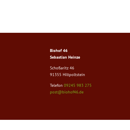
Biohof 46
Sebastian Heinze
Schoßaritz 46
91355 Hiltpoltstein
Telefon
09245 983 275
post@biohof46.de